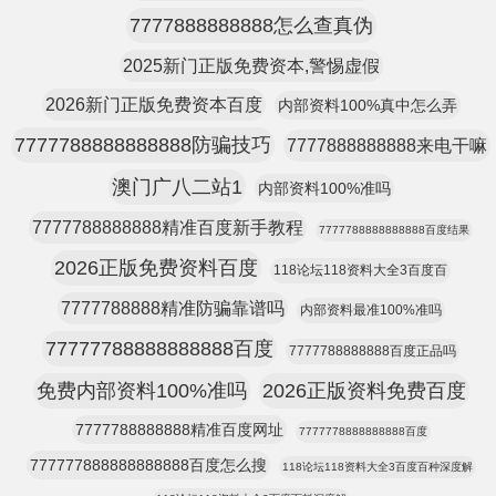
7777888888888怎么查真伪
2025新门正版免费资本,警惕虚假
2026新门正版免费资本百度
内部资料100%真中怎么弄
7777788888888888防骗技巧
7777888888888来电干嘛
澳门广八二站1
内部资料100%准吗
7777788888888精准百度新手教程
7777788888888888百度结果
2026正版免费资料百度
118论坛118资料大全3百度百
7777788888精准防骗靠谱吗
内部资料最准100%准吗
77777788888888888百度
7777788888888百度正品吗
免费内部资料100%准吗
2026正版资料免费百度
7777788888888精准百度网址
7777778888888888百度
777777888888888888百度怎么搜
118论坛118资料大全3百度百种深度解