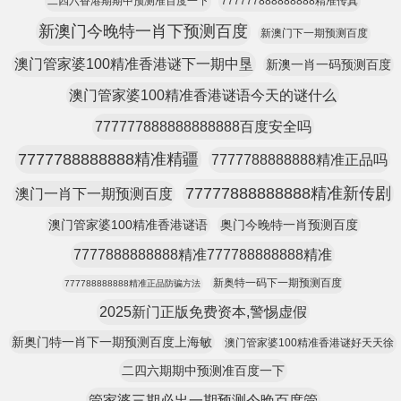
二四六香港期期中预测准百度一下
777777888888888精准传真
新澳门今晚特一肖下预测百度
新澳门下一期预测百度
澳门管家婆100精准香港谜下一期中垦
新澳一肖一码预测百度
澳门管家婆100精准香港谜语今天的谜什么
777777888888888888百度安全吗
7777788888888精准精疆
7777788888888精准正品吗
77777888888888精准新传剧
澳门一肖下一期预测百度
澳门管家婆100精准香港谜语
奥门今晚特一肖预测百度
7777888888888精准777788888888精准
新奥特一码下一期预测百度
777788888888精准正品防骗方法
2025新门正版免费资本,警惕虚假
新奥门特一肖下一期预测百度上海敏
澳门管家婆100精准香港谜好天天徐
二四六期期中预测准百度一下
管家婆三期必出一期预测今晚百度管