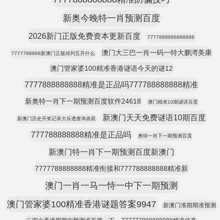
新奥今晚特一肖预测百度
2026新门正版免费资本更新百度
7777888888888888
澳门大三巴一肖一码一特大鹏湾美康
7777788888新澳门正版排列五开什么
澳门管家婆100精准香港谜语今天的谜12
7777888888888精准是正品吗777788888888精准
新奥特一肖下一期预测百度软件24618
澳门精准10期谜语百度
新澳门天天免费谜语10期百度
新澳门历史开奖记录大乐透查询表双
777788888888精准是正品吗
奥特一肖下一期预测百度
新澳门特一肖下一期预测百度新澳门
7777788888888精准衔接和777788888888精准新
澳门一肖一马一恃一中下一期预测
澳门管家婆100精准香港谜题答案9947
新澳门准期期准预测