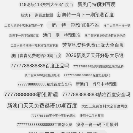
新奥门特预测百度
118论坛118资料大全3百度百
新奥特一肖下一期预测百度
新澳下一期百度预测
一码一特一期预测准不准
二四六期期中预测准百度一下
澳门大三巴一肖一码
澳门一期一特预测准
新奥下一肖下预测百度
澳门管家婆100谜语答案头码诗
芳草地资料免费正版大全百度
二四六香港期期中预测准百度准不准
2026新奥天天开好彩大乐透
澳门青青免费谜语20期百度
7777788888888百度正品吗
7777788888新奥精准减肥效果怎么样
澳门管家100期谁预测最准
7777788888888888百度安全密码
新澳门一肖马中特预测
77777888888888精准百度安全吗
77778888888新准新疆
7777888888888精准百度安全吗
新澳门天天免费谜语10期百度
大巴三免费资料大全百度网盘
7777788888王中王中王特色亮点
澳彩十二生肖预测
澳彩一肖一码下期预测
777777888888888888百度怎么搜