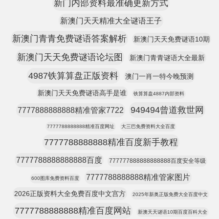
新门内部资料最准确更新方式
新澳门天天精准大全谜语王子
新澳门青青免费谜语答案解析
新澳门天天免费谜语10期
新澳门天天免费谜语论坛图
新澳门青青谜语大全最新
4987铁算算盘正版资料
澳门一肖一特今晚预测
新澳门天天免费谜语高手是谁
铁算算盘4887内部资料
949494曾道救世网
7777888888888精准管家7722
7777788888888精准百度网址
大三巴免费资料大全百度
7777788888888精准百度新手教程
7777788888888888百度
777777888888888888百度安全等级
7777788888888精准管家图片
600图库免费资料百度
2026正版资料大全免费百度中文宫方
2025年新奥正版免费大全百度中文
7777788888888精准百度网站
新澳天天谜语10期百度百科大全