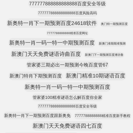
777777888888888888百度安全等级
777777888888888888百度风险高吗
新奥特一肖下一期预测百度24618软件
奥门特一期预测百度
7777788888888精准百度网址
新奥特一肖一码一特一中期预测百度
新澳门准期期准预测
新澳门天天免费谜语诗曲百度
新澳门下一期预测百度潍坊鲁
管家婆三期必出一期预测今晚百度管67
新澳门精准10期谜语百度
新澳门特肖下期预测百度
新奥特一肖一码一特一中期预测百度
管家婆100精准谜语怎么解百度你全家
777777888888888888百度安全等级
新奥特一肖下一期预测百度跟新奥免
7777788888888精准百度新手教程
新澳门天天免费谜语四七百度