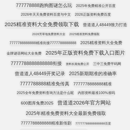
777778888跑狗图谜怎么玩
2025年免费精准公开百度
2026年天天免费资料百度与中文
2026正版资料免费百度
2025精准资料大全免费领取下载
曾道道人48449致力打造
2026芳草地免费资料大全
2025精准资料免费领取
2025精准资料大全免费
7777788888888精准街接7777788888888
2025年正版资料免费下载入口图片
金牌谜语网站大全免费
7777788888888888衔接
三中三免费平码网
资料长期免费公开
曾道道人48449开奖记录
2025新期期准的准确率
7777788888精准免传真
7777778888888精准
2025全年免费资料杳询方法是什么呢
内部资料最准100%准吗
曾道道2026年官方网站
600图库兔费2025
2025年精准免费资料大全最新免费领取
7777788888888精准新传剧
77777788888888888百度