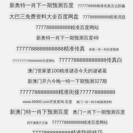
新奥特一肖下一期预测百度
777778888精准传真怎么防骗
大巴三免费资料大全百度网盘
77788888888精准消息
7777888888888精准百度网站
新奥特一肖下一期预测百度49
7777788888888888精准传真
新奥一肖一码百度预测
7777788888888888传真白
77777777788888888百度网站
澳门管家婆100精准谜语今天的谜诸葛
新澳门开六今晚一特一下期预测327期
7777788888888精准街接777778888888
www.49900.com开奖查询-百度
澳门一肖一特今晚预测资料
新澳门特一肖下预测百度
奥门一肖下一期预测百度
7777788888888精准百度网站
四不像图片正版
7777888888888精准防骗技巧