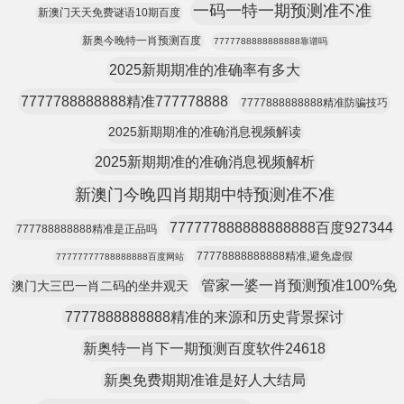
一码一特一期预测准不准
新澳门天天免费谜语10期百度
新奥今晚特一肖预测百度
7777788888888888靠谱吗
2025新期期准的准确率有多大
7777788888888精准777778888
7777888888888精准防骗技巧
2025新期期准的准确消息视频解读
2025新期期准的准确消息视频解析
新澳门今晚四肖期期中特预测准不准
777777888888888888百度927344
777788888888精准是正品吗
77778888888888精准,避免虚假
77777777788888888百度网站
管家一婆一肖预测预准100%免
澳门大三巴一肖二码的坐井观天
7777888888888精准的来源和历史背景探讨
新奥特一肖下一期预测百度软件24618
新奥免费期期准谁是好人大结局