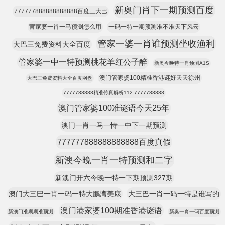
新奥门肖下一期预测百度
777777888888888888百度三大巴
官家婆一肖一马预测怎么用
一码一特一期预测准不准天下风云
管家一婆一肖谁预测坐收渔利
大巴三免费资料大全百度
管家婆一中一特预测桃花羊红公子醉
新奥今晚特一肖预测A1S
澳门管家婆100精准香港谜好天天徐州
大巴三免费资料大全百度网盘
7777788888精准传真解析112.7777788888
澳门管家婆100准谜语今天25年
澳门一肖一马一恃一中下一期预测
777777888888888888百度真假
新澳今晚一肖一特预测和二字
新澳门开六今晚一特一下期预测327期
澳门大三巴一肖一码一特大鹏湾美康
大三巴一肖一码一特是谁写的
澳门港家婆100期准香港谜语
新澳门准期期准预测
新奥一肖一码百度预测