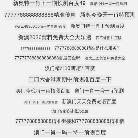
新奥特一肖下一期预测百度49
澳彩今晚一肖一特预测
7777788888888888精准传真
新奥今晚开一肖特预测
新奥门特一肖下预测百度
www.49900.com开奖查询-百度
新澳2026資料免费大全大乐透
四不像图片正版
7777788888888精准是什么服务?
7777888888888888
777777888888888888百度安全吗
澳大三巴的资料免费大全
澳门精准10期谜语百度
二四六香港期期中预测准百度一下
奥门今晚特一肖预测百度
奥门一肖一码一恃预测
新澳门天天免费谜语百度
澳门一肖下一期预测百度
澳门管家婆谜语怎么猜
7777788888888精准衔接和777788888888精准新
澳门一肖一码一特一预测百度