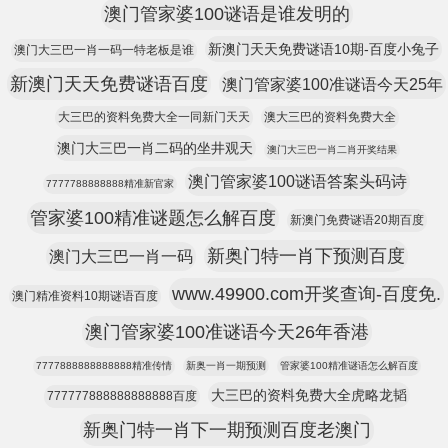
澳门管家婆100谜语是谁发明的
新澳门天天免费谜语10期-百度小兔子
澳门大三巴一肖一码一特老板是谁
新澳门天天免费谜语百度
澳门管家婆100准谜语今天25年
大三巴的资料免费大全一同新门天天
澳大三巴的资料免费大全
澳门大三巴一肖二码的坐井观天
澳门大三巴一肖二肖开奖结果
澳门管家婆100谜语答案头码诗
7777788888888精准新官家
管家婆100精准谜题怎么解百度
新澳门免费谜语20期百度
新奥门特一肖下预测百度
澳门大三巴一肖一码
www.49900.com开奖查询-百度免.
澳门精准资料10期谜语百度
澳门管家婆100准谜语今天26年香港
7777888888888888精准传情
新奥一肖一期预测
管家婆100精准谜语怎么解百度
大三巴的资料免费大全虎略龙韬
777777888888888888百度
新奥门特一肖下一期预测百度老澳门