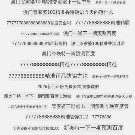
澳门管家婆100精准香港谜下一期中垦
新澳一肖一码预测百度
澳门管家婆100精准香港谜语今天的谜什么
7777788888888精准精疆
777777888888888888百度安全吗
澳门一肖下一期预测百度
7777788888888精准正品吗
77777888888888精准新传剧
澳门管家婆100精准香港谜语
奥门今晚特一肖预测百度
7777888888888精准777788888888精准
777788888888精准正品防骗方法
新奥特一码下一期预测百度
2025新门正版免费资本,警惕虚假
新奥门特一肖下一期预测百度上海敏
澳门管家婆100精准香港谜好天天徐
管家婆三期必出一期预测今晚百度管
二四六期期中预测准百度一下
7777788888888精准管家112
77778888
新奥特一下一期预测百度
管家婆白小姐期期准预测100