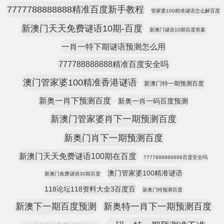
7777788888888精准百度新手教程
管家婆100精准谜语怎么解百度
新澳门天天免费谜语10期-百度
新澳门谜语10期百度答案
一肖一特下期谜语预测怎么用
777788888888精准百度安全吗
澳门管家婆100精准香港谜语
新澳门特一期预测百度
新奥一肖下预测百度
新奥一肖一码百度预测
新澳门管家婆肖下一期预测百度
新奥门肖下一期预测百度
新澳门天天免费谜语100期在百度
7777888888888百度安全吗
澳门管家婆100精准谜语
新澳门免费谜语30期百度
118论坛118资料大全3百度百
新奥门特预测百度
新澳下一期百度预测
新奥特一肖下一期预测百度