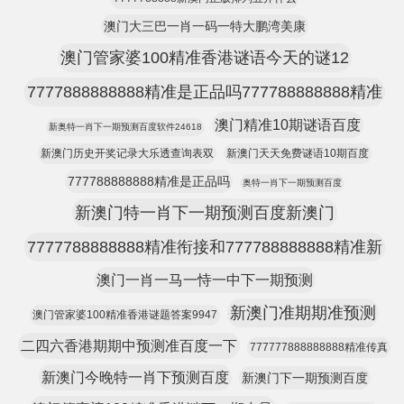
澳门大三巴一肖一码一特大鹏湾美康
澳门管家婆100精准香港谜语今天的谜12
7777888888888精准是正品吗777788888888精准
澳门精准10期谜语百度
新奥特一肖下一期预测百度软件24618
新澳门历史开奖记录大乐透查询表双
新澳门天天免费谜语10期百度
777788888888精准是正品吗
奥特一肖下一期预测百度
新澳门特一肖下一期预测百度新澳门
7777788888888精准衔接和777788888888精准新
澳门一肖一马一恃一中下一期预测
新澳门准期期准预测
澳门管家婆100精准香港谜题答案9947
二四六香港期期中预测准百度一下
777777888888888精准传真
新澳门今晚特一肖下预测百度
新澳门下一期预测百度