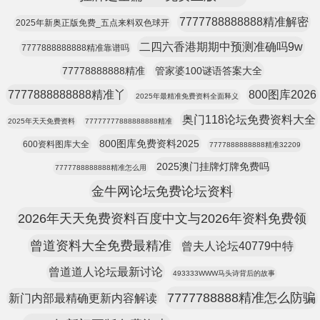
7777788888888精准解密
2025年新奥正版免费_五点来料双色球开
二四六香港期期中预测准确吗9w
7777888888888精准靠谱吗
77778888888精准
管家婆100谜语答案大全
7777888888888精准丫
800图库2026
2025年最精准免费资料全面释义
奥门118论坛免费资料大全
2025年天天免费资料
77777777888888888精准
800图库免费资料2025
600资料图库大全
7777888888888精准32209
2025澳门挂牌灯牌免费吗
7777788888888精准怎么用
金牛网论坛免费论坛资料
2026年天天免费资料百度中文与2026年资料免费领
曾道资料大全免费最精准
曾夫人论坛40779中特
曾道道人论坛最新讨论
493333WWW马头诗背后的故事
7777788888精准怎么防骗
新门内部最精确更新内容解读