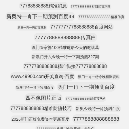
77788888888精准消息
7777888888888精准百度网站
新奥特一肖下一期预测百度49
7777788888888888精准传真
77777777788888888百度网站
新奥一肖一码百度预测
7777788888888888传真白
澳门管家婆100精准谜语今天的谜诸葛
新澳门开六今晚一特一下期预测327期
7777788888888精准街接777778888888
www.49900.com开奖查询-百度
澳门一肖一特今晚预测资料
奥门一肖下一期预测百度
新澳门特一肖下预测百度
四不像图片正版
7777788888888精准百度网站
7777888888888精准防骗技巧
新奥今晚特一肖预测百度
7777888888888888
2026新门正版免费资本更新百度
7777788888新澳门正版排列五开什么