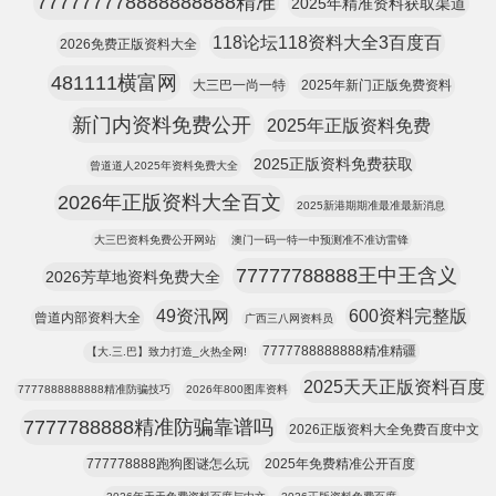
777777778888888888精准
2025年精准资料获取渠道
118论坛118资料大全3百度百
2026免费正版资料大全
481111横富网
大三巴一尚一特
2025年新门正版免费资料
新门内资料免费公开
2025年正版资料免费
2025正版资料免费获取
曾道道人2025年资料免费大全
2026年正版资料大全百文
2025新港期期准最准最新消息
大三巴资料免费公开网站
澳门一码一特一中预测准不准访雷锋
77777788888王中王含义
2026芳草地资料免费大全
49资汛网
600资料完整版
曾道内部资料大全
广西三八网资料员
7777788888888精准精疆
【大.三.巴】致力打造_火热全网!
2025天天正版资料百度
7777888888888精准防骗技巧
2026年800图库资料
7777788888精准防骗靠谱吗
2026正版资料大全免费百度中文
777778888跑狗图谜怎么玩
2025年免费精准公开百度