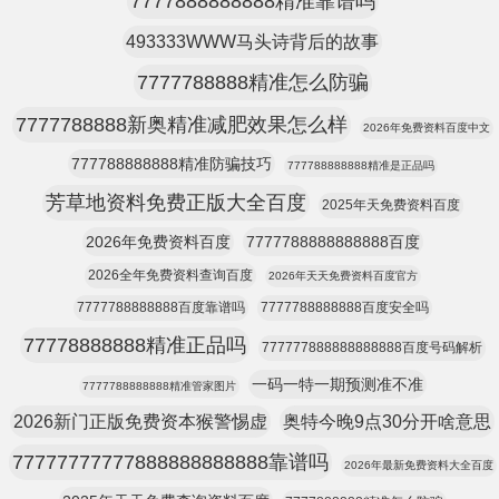
7777888888888精准靠谱吗
493333WWW马头诗背后的故事
7777788888精准怎么防骗
7777788888新奥精准减肥效果怎么样
2026年免费资料百度中文
777788888888精准防骗技巧
777788888888精准是正品吗
芳草地资料免费正版大全百度
2025年天免费资料百度
2026年免费资料百度
7777788888888888百度
2026全年免费资料查询百度
2026年天天免费资料百度官方
7777788888888百度靠谱吗
7777788888888百度安全吗
77778888888精准正品吗
777777888888888888百度号码解析
一码一特一期预测准不准
7777788888888精准管家图片
2026新门正版免费资本猴警惕虚
奥特今晚9点30分开啥意思
77777777777888888888888靠谱吗
2026年最新免费资料大全百度