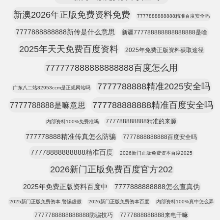
新澳2026年正版免费资料免费
7777888888888精准百度安全吗
7777888888888新传是什么意思
新疆777788888888888888是啥
2025年天天免费百度资料
2025年免费正版资料获取途径
777777888888888888百度怎么用
7777788888精准2025安全吗
广东八二站82953ccm是正规网站吗
777788888888精准百度安全吗
7777788888是嘛意思
777788888888精准的来源
内部资料100%免费准吗
777778888精准传真怎么防骗
7777888888888百度安全吗
77778888888888精准百度
2026新门正版免费资本百度2025
2026新门正版免费百度官方202
2025年免费正版资料百度中
7777888888888怎么查真伪
2025新门正版免费资本,警惕虚假
2026新门正版免费资本百度
内部资料100%真中怎么弄
7777788888888888防骗技巧
7777888888888来电干嘛