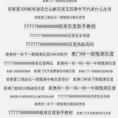
新澳门下一期预测百度潍坊鲁
管家婆100精准谜语怎么解百度五四青年节代表什么生肖
管家婆三期必出一期预测今晚百度管
7777788888888精准百度新手教程
777777888888888888百度安全等级
777777888888888888百度风险高吗
奥门特一期预测百度
新奥特一肖下一期预测百度24618软件
7777788888888精准百度网址
新奥特一肖一码一特一中期预测百度
新澳门天天免费谜语诗曲百度
新澳门准期期准预测
新澳门下一期预测百度潍坊鲁
管家婆三期必出一期预测今晚百度管67
新澳门特肖下期预测百度
新奥特一肖一码一特一中期预测百度
新澳门精准10期谜语百度
777777888888888888百度安全等级
管家婆100精准谜语怎么解百度你全家
新奥特一肖下一期预测百度跟新奥免
7777788888888精准百度新手教程
新澳门天天免费谜语四七百度