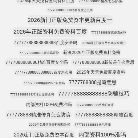
2025年天天免费查询资料百度
7777888888精准怎么防骗
7777888888888精准百度怎么用
2026新门正版免费资本更新百度一
2026年正版资料免费资料百度
777778888传真是真的吗
77777788888888888百度安全吗
2026新门正版免费资本安全吗一
新澳2026年正版免费资料免费
7777788888888靠谱吗评价
7777888888888精准百度安全吗
7777888888888新传是什么意思
2025年天天免费百度资料
777777888888888888百度怎么用
7777788888是嘛意思
7777788888精准2025安全吗
7777788888888888防骗技巧
777788888888精准百度安全吗
内部资料100%免费准吗
777788888888精准的来源
777778888精准传真怎么防骗
77778888888888精准百度
2025年免费正版资料获取途径
7777888888888来电干嘛
内部资料100%准吗
2026新门正版免费资本百度