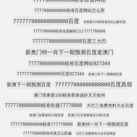
7777888888888精准百度网站怎么用
777777888888888888百度
管家婆100精准谜语怎么解百度
7777788888精准传真解析112.7777788888
777777888888888888百度三大巴
新奥门特一肖下一期预测百度老澳门
7777888888888精准百度网站927344
777777888888888888百度927344
新奥门肖下一期预测百度
777777888888888888百度真假
新澳下一期预测百度
澳门管家婆100精准香港谜好天天徐州
7777788888888精准衔接77778888
大巴三免费资料大全百度
新澳门免费谜语10期百度
新澳门天天免费谜语10期-百度
7777788888888精准777778888
新奥特一肖下一期预测百度
777778888精准传真怎么防骗
大巴三免费资料大全百度网盘