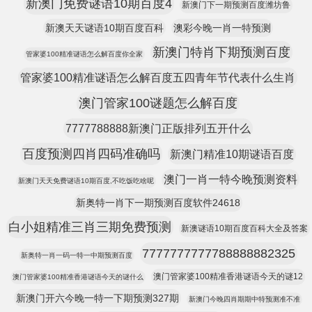
新澳门免费谜语10期百度4
新澳门下一期预测百度潍坊鲁
新澳天天谜语10期百度百科
澳彩今晚一肖一特预测
新澳门特肖下期预测百度
管家婆100精准谜语怎么解百度你全家
管家婆100精准谜语怎么解百度五四青年节代表什么生肖
澳门管家100谜题怎么解百度
7777788888新澳门正版排列五开什么
百度预测四肖四码准确吗
新澳门精准10期谜语百度
澳门一肖一特今晚预测资料
新澳门天天免费谜语10期百度,不吃饭吃啥呢
新奥特一肖下一期预测百度软件24618
白小姐精准三肖三期免费预测
新澳谜语10期百度百科大全及答案
7777777777788888882325
新奥特一肖一码一特一中期预测百度
澳门管家婆100精准香港谜语今天的谜12
澳门管家婆100精准香港谜语今天的谜什么
新澳门开六今晚一特一下期预测327期
新澳门今晚四肖期期中特预测准不准