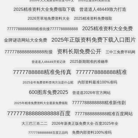
2026年天天免费资料百度与中文
2026正版资料免费百度
2025精准资料大全免费领取下载
曾道道人48449致力打造
2026芳草地免费资料大全
2025精准资料免费领取
2025精准资料大全免费
7777788888888精准街接7777788888888
2025年正版资料免费下载入口图片
金牌谜语网站大全免费
资料长期免费公开
7777788888888888衔接
三中三免费平码网
2025新期期准的准确率
曾道道人48449开奖记录
7777788888精准免传真
7777778888888精准
内部资料最准100%准吗
2025全年免费资料杳询方法是什么呢
600图库兔费2025
曾道道2026年官方网站
7777788888888精准新传剧
2025年精准免费资料大全最新免费领取
77777788888888888百度
7777888888888精准百度网站
大三巴三肖二二
2026年新奥正版免费大全-百度2025年全
免费内部资料100%准吗
7777788888888百度正品吗