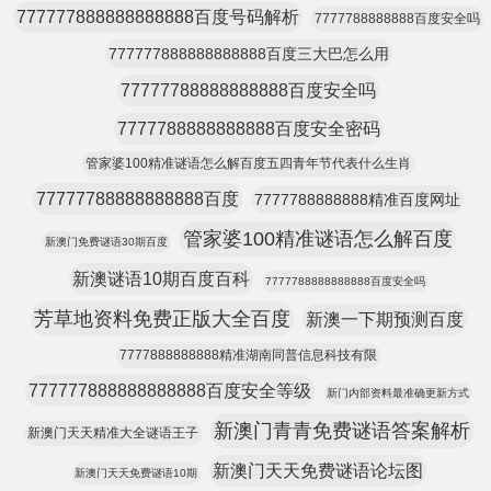
777777888888888888百度号码解析
7777788888888百度安全吗
777777888888888888百度三大巴怎么用
77777788888888888百度安全吗
7777788888888888百度安全密码
管家婆100精准谜语怎么解百度五四青年节代表什么生肖
77777788888888888百度
7777788888888精准百度网址
管家婆100精准谜语怎么解百度
新澳门免费谜语30期百度
新澳谜语10期百度百科
7777788888888888百度安全吗
芳草地资料免费正版大全百度
新澳一下期预测百度
7777888888888精准湖南同普信息科技有限
777777888888888888百度安全等级
新门内部资料最准确更新方式
新澳门青青免费谜语答案解析
新澳门天天精准大全谜语王子
新澳门天天免费谜语论坛图
新澳门天天免费谜语10期