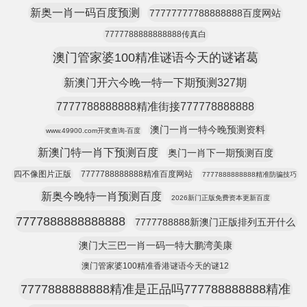
新奥一肖一码百度预测
77777777788888888百度网站
7777788888888888传真白
澳门管家婆100精准谜语今天的谜诸葛
新澳门开六今晚一特一下期预测327期
7777788888888精准街接777778888888
澳门一肖一特今晚预测资料
www.49900.com开奖查询-百度
新澳门特一肖下预测百度
奥门一肖下一期预测百度
四不像图片正版
7777788888888精准百度网站
7777888888888精准防骗技巧
新奥今晚特一肖预测百度
2026新门正版免费资本更新百度
7777888888888888
7777788888新澳门正版排列五开什么
澳门大三巴一肖一码一特大鹏湾美康
澳门管家婆100精准香港谜语今天的谜12
7777888888888精准是正品吗777788888888精准