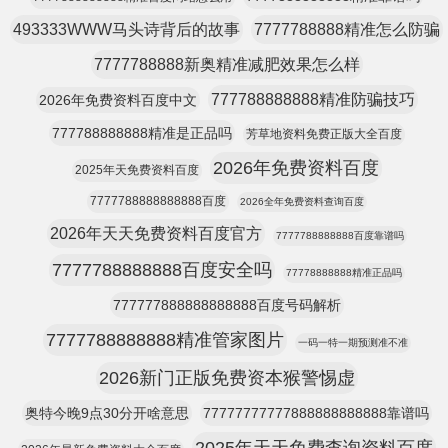
493333WWW马头诗背后的故事
7777788888精准怎么防骗
7777788888新奥精准减肥效果怎么样
777788888888精准防骗技巧
2026年免费资料百度中文
777788888888精准是正品吗
芳草地资料免费正版大全百度
2026年免费资料百度
2025年天免费资料百度
7777788888888888百度
2026全年免费资料查询百度
2026年天天免费资料百度官方
7777788888888百度靠谱吗
7777788888888百度安全吗
77778888888精准正品吗
777777888888888888百度号码解析
7777788888888精准管家图片
一码一特一期预测准不准
2026新门正版免费资本猴警惕虚
奥特今晚9点30分开啥意思
77777777777888888888888靠谱吗