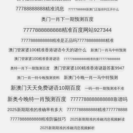
77788888888精准消息
7777788888新澳门正版排列五开什么
奥门一肖下一期预测百度
7777888888888精准百度网站927344
7777888888888精准是正品吗777788888888精准
澳门管家婆100精准香港谜语今天的谜什么
新澳门一肖马中特预测
澳门管家婆100精准香港谜语
7777788888888精准街接777778888888
澳门管家婆100精准香港谜题答案9947
奥特一肖下一期预测百度
新澳门今晚一肖一马中特预测
澳门一肖一特今晚预测资料
新澳门天天免费谜语10期百度
一码一特一期预测准不准
新奥今晚特一肖预测百度
7777788888888888靠谱吗
2025新期期准的准确率有多大
7777788888888精准777778888
7777888888888精准防骗技巧
2025新期期准的准确消息视频解读
2025新期期准的准确消息视频解析