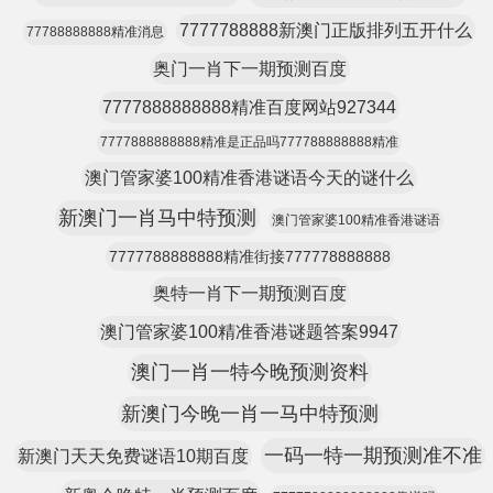
7777788888新澳门正版排列五开什么
77788888888精准消息
奥门一肖下一期预测百度
7777888888888精准百度网站927344
7777888888888精准是正品吗777788888888精准
澳门管家婆100精准香港谜语今天的谜什么
新澳门一肖马中特预测
澳门管家婆100精准香港谜语
7777788888888精准街接777778888888
奥特一肖下一期预测百度
澳门管家婆100精准香港谜题答案9947
澳门一肖一特今晚预测资料
新澳门今晚一肖一马中特预测
一码一特一期预测准不准
新澳门天天免费谜语10期百度