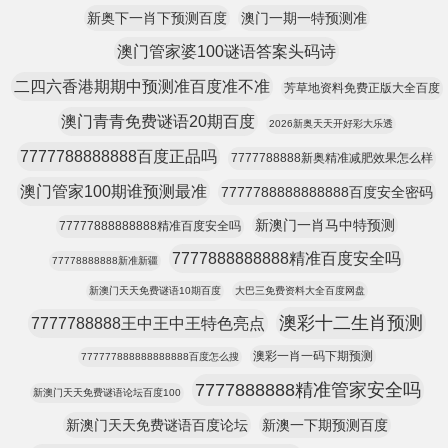
新奥下一肖下预测百度
澳门一期一特预测准
澳门管家婆100谜语答案头码诗
二四六香港期期中预测准百度准不准
芳草地资料免费正版大全百度
澳门青青免费谜语20期百度
2026新奥天天开好彩大乐透
7777788888888百度正品吗
7777788888新奥精准减肥效果怎么样
澳门管家100期谁预测最准
7777788888888888百度安全密码
新澳门一肖马中特预测
77777888888888精准百度安全吗
7777888888888精准百度安全吗
77778888888新准新疆
新澳门天天免费谜语10期百度
大巴三免费资料大全百度网盘
澳彩十二生肖预测
7777788888王中王中王特色亮点
澳彩一肖一码下期预测
777777888888888888百度怎么搜
7777888888精准管家安全吗
新澳门天天免费谜语论坛百度100
新澳门天天免费谜语百度论坛
新澳一下期预测百度