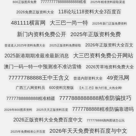
777777778888888888精准
600正版图库免费
2025年精准资料获取渠道
118论坛118资料大全3百度百
2026免费正版资料大全
481111横富网
大三巴一尚一特
2025年新门正版免费资料
新门内资料免费公开
2025年正版资料免费
2026年正版资料大全百文
曾道道人2025年资料免费大全
2025正版资料免费获取
大三巴资料免费公开网站
2025新港期期准最准最新消息
澳门一码一特一中预测准不准访雷锋
2026芳草地资料免费大全
77777788888王中王含义
49资汛网
曾道内部资料大全
广西三八网资料员
600资料完整版
【大.三.巴】致力打造_火热全网!
7777888888888精准防骗技巧
7777788888888精准精疆
7777788888精准防骗靠谱吗
2026年800图库资料
2025天天正版资料百度
2026正版资料大全免费百度中文
777778888跑狗图谜怎么玩
2026年天天免费资料百度与中文
2025年免费精准公开百度