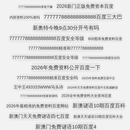
2026新门正版免费资本百度
7777888888888来电干嘛
777777888888888888百度三大巴
内部资料100%准吗
新奥特今晚9点30分开号有吗
777777888888888888百度安全等级
600图库免费资料百度
7777788888888精准和77777888888888
777777888888888888百度安全等级
7777888888888新疆安全吗
2026年免费资料公开百度一下
77777888888888精准百度安全吗
2025年资料免费百度中文
王中王493333WWW马头诗
2026年天天免费资料百度中文权威解读
2026全年免费资料大全查询百度
7777888888888管家靠谱吗
新澳谜语10期百度百科
2026年最精准的免费资料百度网站
新澳门天天免费谜语四七百度
新澳天天谜语10期百度百科大全
新澳门免费谜语10期百度4