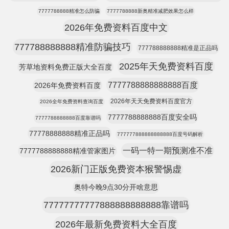
7777788888精准怎么防骗
7777788888新奥精准减肥效果怎么样
2026年免费资料百度中文
777788888888精准防骗技巧
777788888888精准是正品吗
2025年天免费资料百度
芳草地资料免费正版大全百度
7777788888888888百度
2026年免费资料百度
2026年天天免费资料百度官方
2026全年免费资料查询百度
7777788888888百度安全吗
7777788888888百度靠谱吗
77778888888精准正品吗
777777888888888888百度号码解析
一码一特一期预测准不准
7777788888888精准管家图片
2026新门正版免费资本猴警惕虚
奥特今晚9点30分开啥意思
77777777777888888888888靠谱吗
2026年最新免费资料大全百度