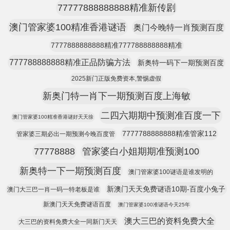
77777888888888精准新传剧
澳门管家婆100精准香港谜语
奥门今晚特一肖预测百度
7777888888888精准777788888888精准
777788888888精准正品防骗方法
新奥特一码下一期预测百度
2025新门正版免费资本,警惕虚假
新奥门特一肖下一期预测百度上海敏
二四六期期中预测准百度一下
澳门管家婆100精准香港谜好天天徐
7777788888888精准管家112
管家婆三期必出一期预测今晚百度管
77778888
管家婆白小姐期期准预测100
新奥特一下一期预测百度
澳门管家婆100谜语是谁发明的
新澳门天天免费谜语10期-百度小兔子
澳门大三巴一肖一码一特老板是谁
新澳门天天免费谜语百度
澳门管家婆100准谜语今天25年
澳大三巴的资料免费大全
大三巴的资料免费大全一同新门天天