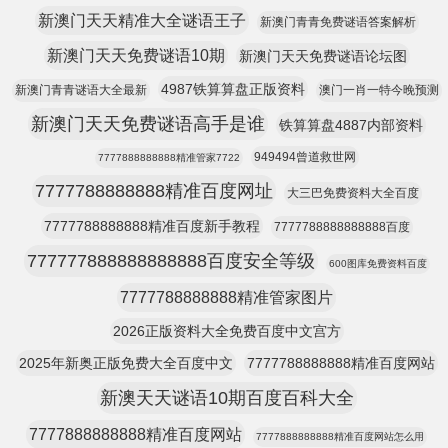
新澳门天天精准大全谜语王子
新澳门青青免费谜语答案解析
新澳门天天免费谜语10期
新澳门天天免费谜语论坛图
4987铁算算盘正版资料
新澳门青青谜语大全最新
澳门一肖一特今晚预测
新澳门天天免费谜语高手是谁
铁算算盘4887内部资料
949494曾道救世网
7777888888888精准管家7722
7777788888888精准百度网址
大三巴免费资料大全百度
7777788888888精准百度新手教程
7777788888888888百度
777777888888888888百度安全等级
600图库免费资料百度
7777788888888精准管家图片
2026正版资料大全免费百度中文宫方
2025年新奥正版免费大全百度中文
7777788888888精准百度网站
新澳天天谜语10期百度百科大全
7777888888888精准百度网站
7777888888888精准百度网站怎么用