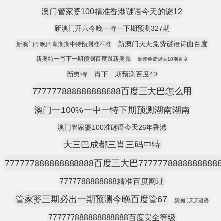
澳门管家婆100精准香港谜语今天的谜12
新澳门开六今晚一特一下期预测327期
新澳门天天免费谜语诗曲百度
新澳门今晚四肖期期中特预测准不准
新奥特一肖下一期预测百度跟新奥免
新澳免费谜语10期百度
新奥特一肖下一期预测百度49
777777888888888888百度三大巴怎么用
澳门一100%一中一特下期预测湖南湖南
澳门管家婆100准谜语今天26年香港
大三巴成都三肖三码中特
777777888888888888百度三大巴7777778888888888
7777788888888精准百度网址
管家婆三期必出一期预测今晚百度管67
新澳门天天谜语
777777888888888888百度安全等级