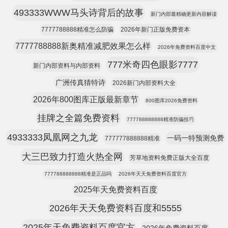
493333WWW马头诗背后的故事
新门内部最精确更新内容解读
7777788888精准怎么防骗
2026年新门正版免费资本
7777788888新奥精准减肥效果怎么样
2026年免费资料百度中文
777米奇四色眼影7777
新门内部资料与内部资料
广洲传真猜特诗
2026新门内部资料大全
2026年800图库正版最新章节
800图库2026免费资料
挂牌之全篇免费资料
777788888888精准防骗技巧
4933333凤凰网之九龙
一码一特预测免费
777777888888精准
大三巴致力打造火热全网
芳草地资料免费正版大全百度
777788888888精准是正品吗
2026年天天免费资料百度官方
2025年天免费资料百度
2026年天天免费资料百度和5555
2025年天免费资料百度官方